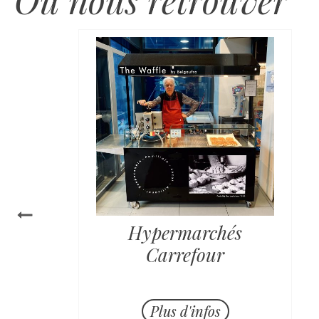
Hypermarchés
Carrefour
Horaire:
Plus d'infos
Lundi - Vendredi de 11h à 19h