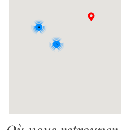
4
5
Où nous retrouver