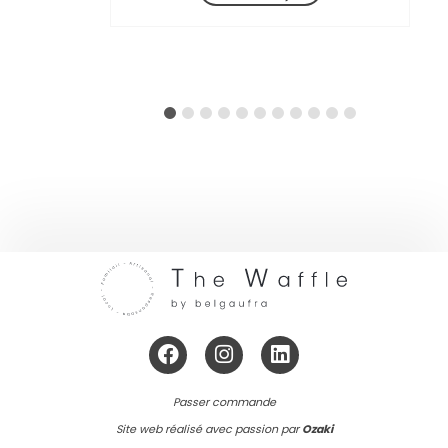
et Samedi de 10h30 à 20h
Adresse:
Bd du Souverain 240, 1160
Auderghem
Itinéraire
Passer commande
Site web réalisé avec passion par
Ozaki